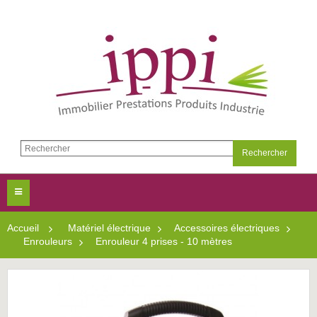
Rechercher
Toggle
navigation
Accueil
>
Matériel électrique
>
Accessoires électriques
>
Enrouleurs
>
Enrouleur 4 prises - 10 mètres